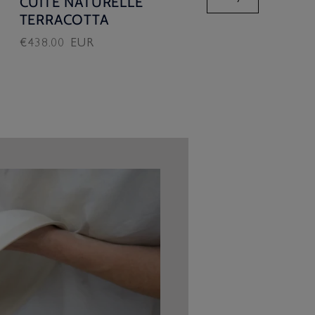
CUITE NATURELLE
TERRACOTTA
Prix
€438.00 EUR
habituel