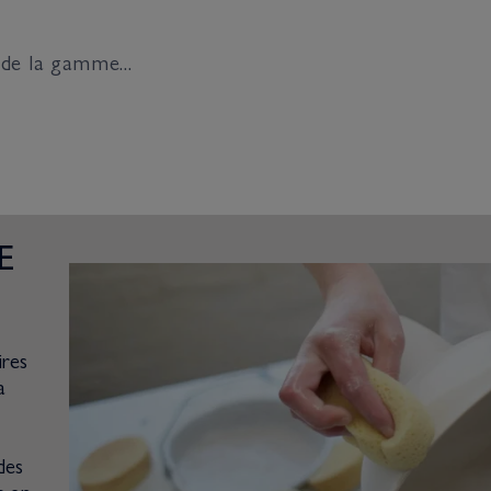
 de la gamme...
E
ires
a
des