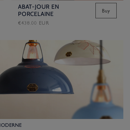
ABAT-JOUR EN
Buy
PORCELAINE
Prix
€438.00 EUR
habituel
 MODERNE