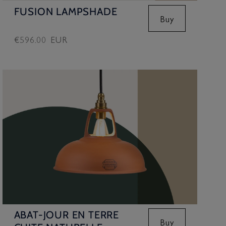
FUSION LAMPSHADE
Buy
Prix
€596.00 EUR
habituel
ABAT-JOUR EN TERRE
Buy