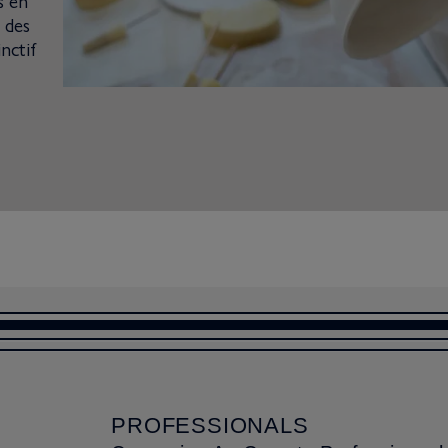
s en
 des
nctif
PROFESSIONALS